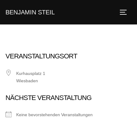
Zum
BENJAMIN STEIL
Inhalt
SEIT
springen
VERANSTALTUNGSORT
Kurhausplatz 1
Wiesbaden
NÄCHSTE VERANSTALTUNG
Keine bevorstehenden Veranstaltungen