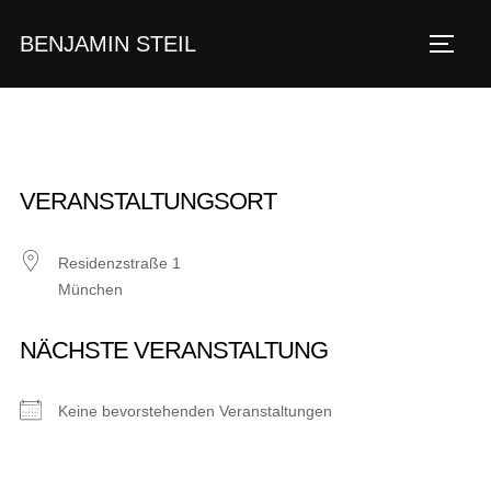
Zum
BENJAMIN STEIL
Inhalt
SEIT
springen
VERANSTALTUNGSORT
Residenzstraße 1
München
NÄCHSTE VERANSTALTUNG
Keine bevorstehenden Veranstaltungen