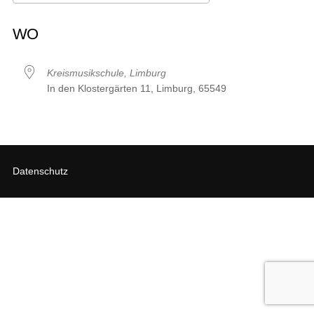
ICS herunterladen
Google Kalender
iCalendar
Office 365
Outlook Live
WO
Kreismusikschule, Limburg
In den Klostergärten 11, Limburg, 65549
Datenschutz