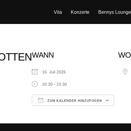
Vita
Konzerte
Bennys Lounge
WANN
WO
OTTEN
16. Juli 2026
20:30 - 23:30
ZUM KALENDER HINZUFÜGEN
ICS herunterladen
Google Kalender
iCalendar
Office 365
Outlook Live