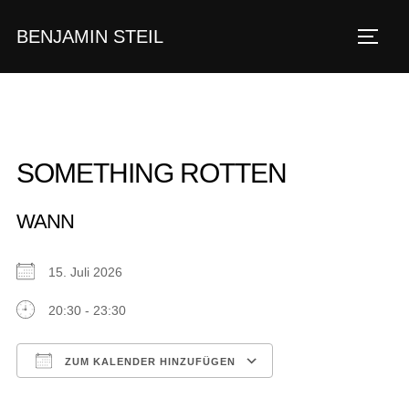
Zum
BENJAMIN STEIL
Inhalt
SEIT
springen
SOMETHING ROTTEN
WANN
15. Juli 2026
20:30 - 23:30
ZUM KALENDER HINZUFÜGEN
ICS herunterladen
Google Kalender
iCalendar
Office 365
Outlook Live