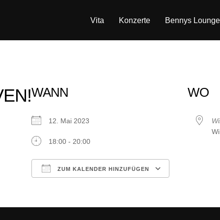
Vita
Konzerte
Bennys Lounge
WANN
WO
VEN!
12. Mai 2023
Wi
Wi
18:00 - 20:00
ZUM KALENDER HINZUFÜGEN
ICS herunterladen
Google Kalender
iCalendar
Office 365
Outlook Live