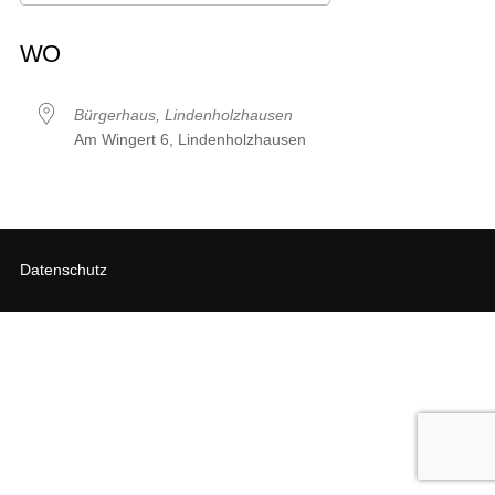
ICS herunterladen
Google Kalender
iCalendar
Office 365
Outlook Live
WO
Bürgerhaus, Lindenholzhausen
Am Wingert 6, Lindenholzhausen
Datenschutz