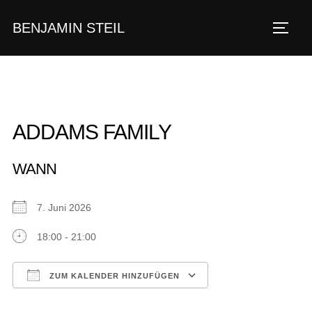
Zum
BENJAMIN STEIL
Inhalt
SEIT
springen
ADDAMS FAMILY
WANN
7. Juni 2026
18:00 - 21:00
ZUM KALENDER HINZUFÜGEN
ICS herunterladen
Google Kalender
iCalendar
Office 365
Outlook Live