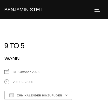
Zum
BENJAMIN STEIL
Inhalt
SEIT
springen
9 TO 5
WANN
31. Oktober 2025
20:00 - 23:00
ZUM KALENDER HINZUFÜGEN
ICS herunterladen
Google Kalender
iCalendar
Office 365
Outlook Live