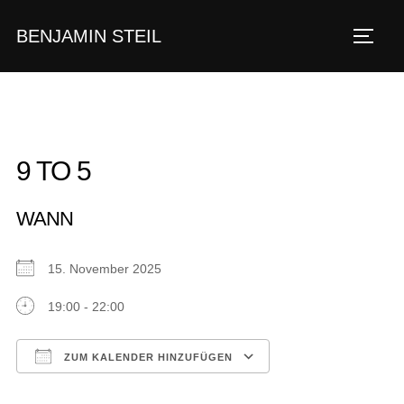
Zum
BENJAMIN STEIL
Inhalt
SEIT
springen
9 TO 5
WANN
15. November 2025
19:00 - 22:00
ZUM KALENDER HINZUFÜGEN
ICS herunterladen
Google Kalender
iCalendar
Office 365
Outlook Live