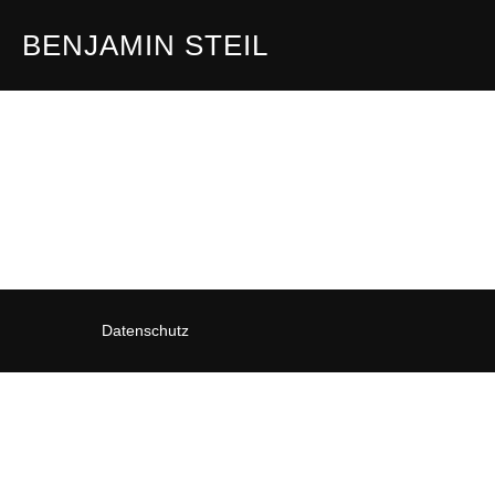
Zum
BENJAMIN STEIL
Inhalt
springen
Datenschutz